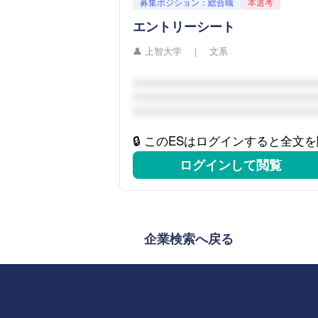
募集ポジション：総合職
本選考
エントリーシート
👤
上智大学 ｜ 文系
🔒 このESはログインすると全文
ログインして閲覧
企業検索へ戻る