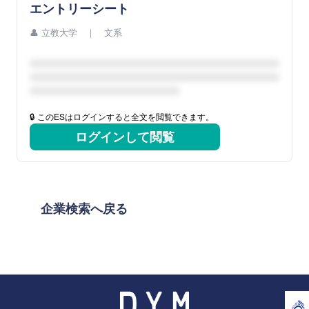
エントリーシート
👤
立教大学 ｜ 文系
🔒 このESはログインすると全文を閲覧できます。
ログインして閲覧
企業検索へ戻る